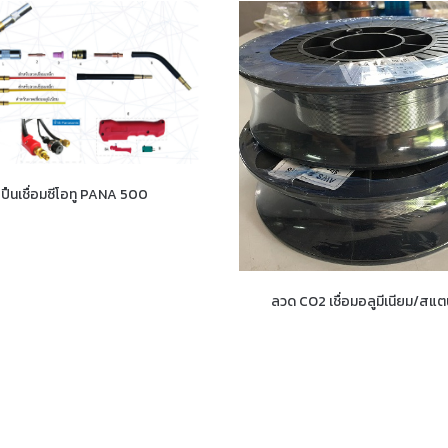
ปืนเชื่อมซีโอทู PANA 500
ลวด CO2 เชื่อมอลูมีเนียม/สแ