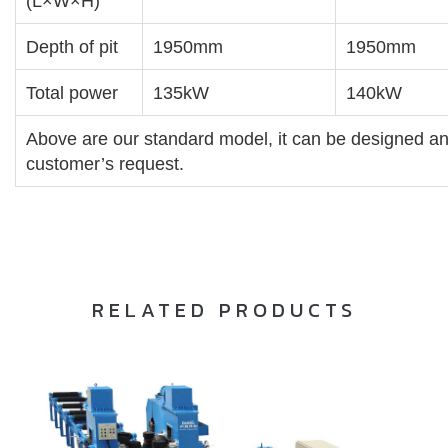
(L×W×H)
Depth of pit
1950mm
1950mm
Total power
135kW
140kW
Above are our standard model, it can be designed a
customer’s request.
RELATED PRODUCTS