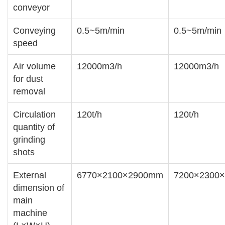
conveyor
Conveying
0.5~5m/min
0.5~5m/min
speed
Air volume
12000m3/h
12000m3/h
for dust
removal
Circulation
120t/h
120t/h
quantity of
grinding
shots
External
6770×2100×2900mm
7200×2300
dimension of
main
machine