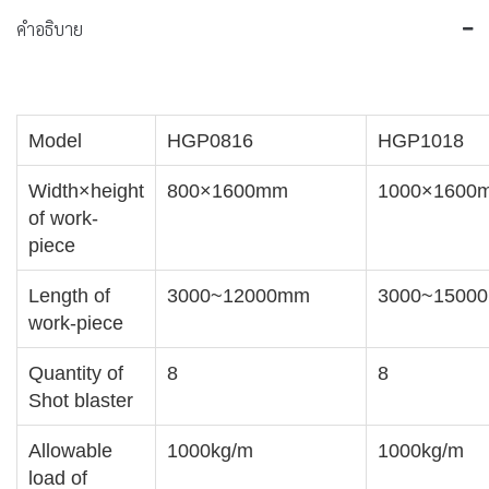
คำอธิบาย
Model
HGP0816
HGP1018
Width×height
800×1600mm
1000×1600
of work-
piece
Length of
3000~12000mm
3000~1500
work-piece
Quantity of
8
8
Shot blaster
Allowable
1000kg/m
1000kg/m
load of