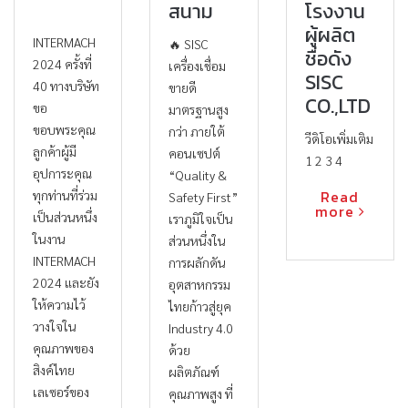
สนาม
โรงงาน​
ผู้ผลิต​
INTERMACH
🔥 SISC
ชื่อดัง
2024 ครั้งที่
เครื่องเชื่อม
SISC
40 ทางบริษัท
ขายดี
CO.,LTD
ขอ
มาตรฐานสูง
ขอบพระคุณ
กว่า ภายใต้
วีดิโอเพิ่มเติม
ลูกค้าผู้มี
คอนเซปต์
1 2 3 4
อุปการะคุณ
“Quality &
Read
ทุกท่านที่ร่วม
Safety First”
more
เป็นส่วนหนึ่ง
เราภูมิใจเป็น
ในงาน
ส่วนหนึ่งใน
INTERMACH
การผลักดัน
2024 และยัง
อุตสาหกรรม
ให้ความไว้
ไทยก้าวสู่ยุค
วางใจใน
Industry 4.0
คุณภาพของ
ด้วย
สิงค์ไทย
ผลิตภัณฑ์
เลเซอร์ของ
คุณภาพสูง ที่