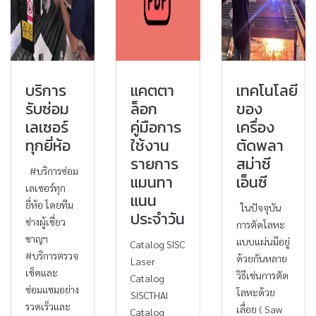
บริการ
แคตตา
เทคโนโลยี
รับซ่อม
ล็อก
ของ
เลเซอร์
คู่มือการ
เครื่อง
ทุกยี่ห้อ
ใช้งาน
ตัดพลา
รายการ
สม่าซี
#บริการซ่อม
แมนทา
เอ็นซี
เลเซอร์ทุก
แนน
ยี่ห้อ โดยทีม
ในปัจจุบัน
ประจำวัน
ช่างผู้เชี่ยว
การตัดโลหะ
ชาญฯ
แบบแผ่นมีอยู่
Catalog SISC
#บริการตรวจ
ด้วยกันหลาย
Laser
เช็คและ
วิธีเช่นการตัด
Catalog
ซ่อมแซมอย่าง
โลหะด้วย
SISCTHAI
รวดเร็วและ
เลื่อย ( Saw
Catalog